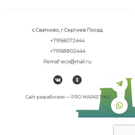
с.Сватково, г.Сергиев Посад
+79166072444
+79168802444
Remaf-eco@mail.ru
Сайт разработали —
PRO MARKETING