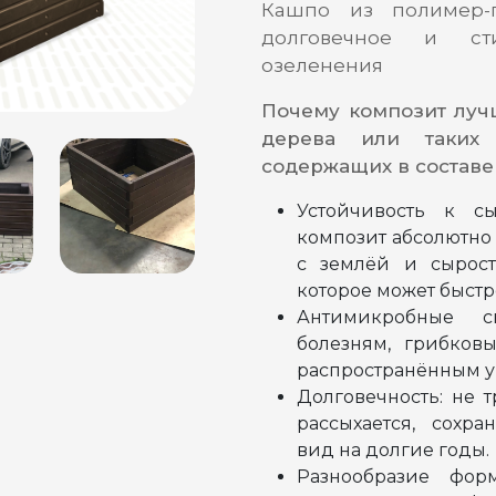
Кашпо из полимер-
долговечное и с
озеленения
Почему композит луч
дерева или таких
содержащих в составе
Устойчивость к сы
композит абсолютно 
с землёй и сырост
которое может быстро
Антимикробные с
болезням, грибков
распространённым у
Долговечность: не т
рассыхается, сохр
вид на долгие годы.
Разнообразие фор