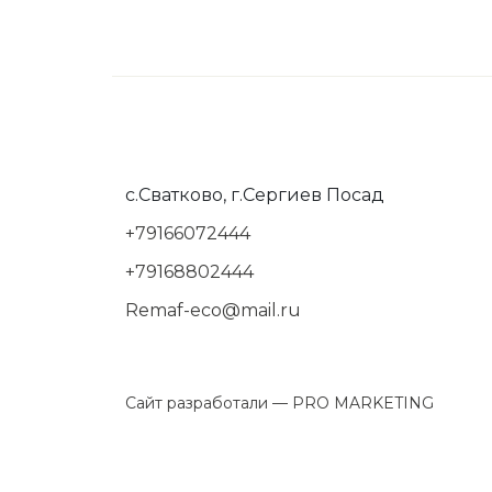
с.Сватково, г.Сергиев Посад
+79166072444
+79168802444
Remaf-eco@mail.ru
Сайт разработали —
PRO MARKETING