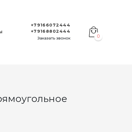
+79166072444
+79168802444
Ы
0
Заказать звонок
рямоугольное