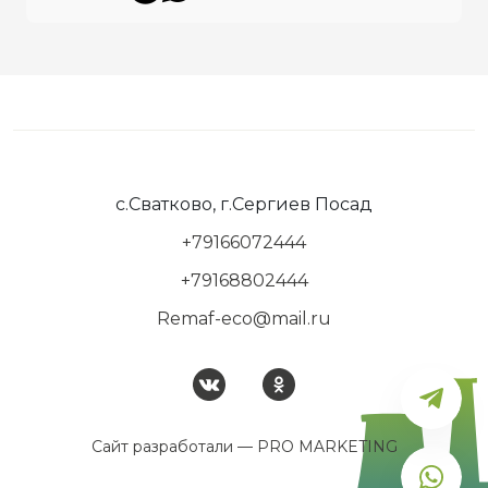
с.Сватково, г.Сергиев Посад
+79166072444
+79168802444
Remaf-eco@mail.ru
Сайт разработали —
PRO MARKETING