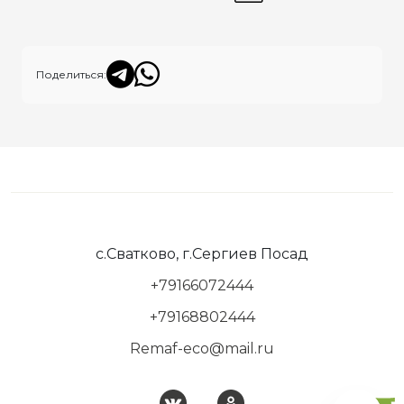
Поделиться:
с.Сватково, г.Сергиев Посад
+79166072444
+79168802444
Remaf-eco@mail.ru