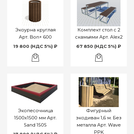
Экоурна круглая
Комплект стол с 2
Арт. Bon+ 600
скамьями Арт. Аlex2
19 800 (НДС 5%) ₽
67 850 (НДС 5%) ₽
Экопесочница
Фигурный
1500х1500 мм Арт.
экодиван 1,6 м. Без
Sand 150S
металла Арт. Wave
PPK