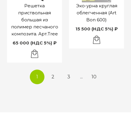
Решетка
Эко-урна круглая
приствольная
облегченная (Art
большая из
Bon 600)
полимер песчаного
15 500 (НДС 5%) ₽
композита. Арт.Tree
65 000 (НДС 5%) ₽
1
2
3
...
10