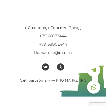
с.Сватково, г.Сергиев Посад
+79166072444
+79168802444
Remaf-eco@mail.ru
Сайт разработали —
PRO MARKETING